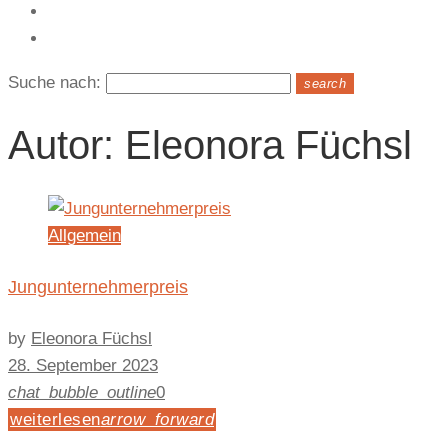
Kontakt
Suche nach:
search
Autor:
Eleonora Füchsl
Allgemein
Jungunternehmerpreis
by
Eleonora Füchsl
28. September 2023
chat_bubble_outline
0
weiterlesen
arrow_forward